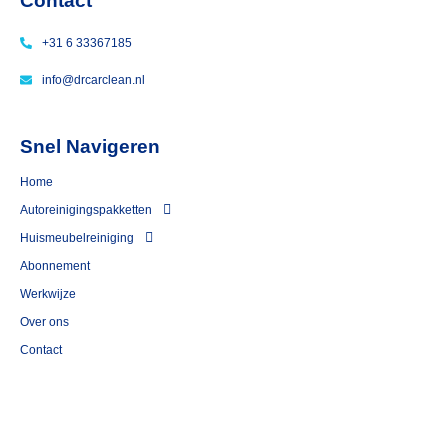
de 
Contact
bekle
+31 6 33367185
ding 
even 
info@drcarclean.nl
lekker 
laten 
opfris
Snel Navigeren
sen. 
Home
Dat is 
Autoreinigingspakketten
goed 
gelukt
Huismeubelreiniging
!
⁠Abonnement
Heel 
Werkwijze
blij 
Over ons
mee!
Contact
Nogm
aals 
dank 
aardig