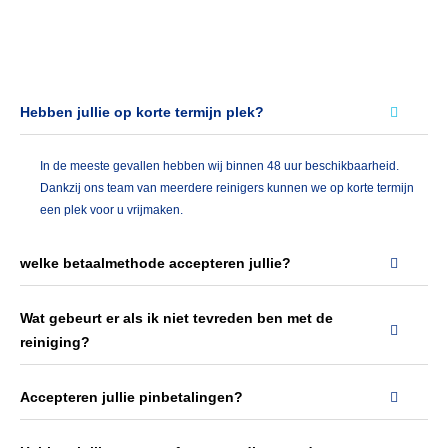
nkant 
te 
laten 
reinig
en. 
Hebben jullie op korte termijn plek?
Dat 
kon 
In de meeste gevallen hebben wij binnen 48 uur beschikbaarheid.
op 
Dankzij ons team van meerdere reinigers kunnen we op korte termijn
heel 
een plek voor u vrijmaken.
korte 
termij
welke betaalmethode accepteren jullie?
n al. 
Ik 
Wat gebeurt er als ik niet tevreden ben met de
werd 
reiniging?
netjes 
geapp
t 
Accepteren jullie pinbetalingen?
omdat 
het 