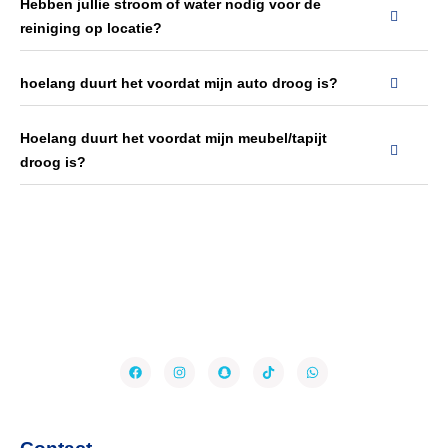
Hebben jullie stroom of water nodig voor de
iets 
reiniging op locatie?
uitliep. 
Heel 
hoelang duurt het voordat mijn auto droog is?
corre
ct: 
daar 
Hoelang duurt het voordat mijn meubel/tapijt
hou ik 
droog is?
van.M
ijn 
auto 
is 
altijd 
schoo
n en 
netjes 
maar 
ik 
wilde 