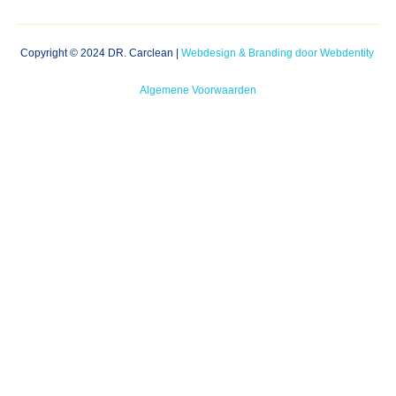
e 
mene
er en 
Copyright © 2024 DR. Carclean |
Webdesign & Branding door Webdentity
tot de 
volge
Algemene Voorwaarden
nde 
keer!